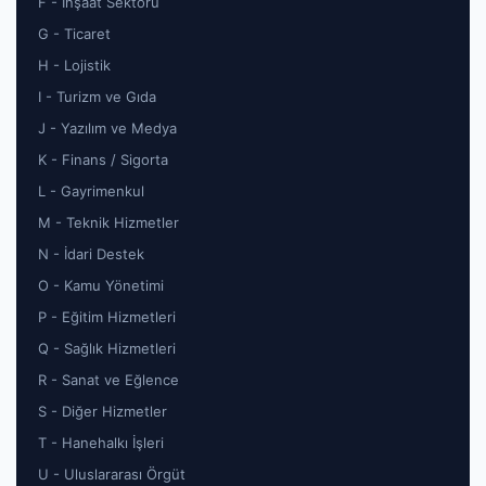
F - İnşaat Sektörü
G - Ticaret
H - Lojistik
I - Turizm ve Gıda
J - Yazılım ve Medya
K - Finans / Sigorta
L - Gayrimenkul
M - Teknik Hizmetler
N - İdari Destek
O - Kamu Yönetimi
P - Eğitim Hizmetleri
Q - Sağlık Hizmetleri
R - Sanat ve Eğlence
S - Diğer Hizmetler
T - Hanehalkı İşleri
U - Uluslararası Örgüt