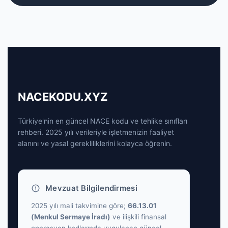
NACEKODU.XYZ
Türkiye'nin en güncel NACE kodu ve tehlike sınıfları
rehberi. 2025 yılı verileriyle işletmenizin faaliyet
alanını ve yasal gerekliliklerini kolayca öğrenin.
Mevzuat Bilgilendirmesi
2025 yılı mali takvimine göre;
66.13.01
(Menkul Sermaye İradı)
ve ilişkili finansal