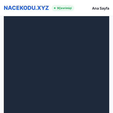
NACEKODU.XYZ
Ana Sayfa
9
Çevrimiçi