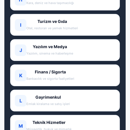
Kara, deniz ve hava taşımacılığı
Turizm ve Gıda
I
Otel, restoran ve yemek hizmetleri
Yazılım ve Medya
J
Yazılım, sinema ve haberleşme
Finans / Sigorta
K
Bankacılık ve sigorta faaliyetleri
Gayrimenkul
L
Emlak kiralama ve satış işleri
Teknik Hizmetler
M
Müşavirlik, hukuk ve mimarlık