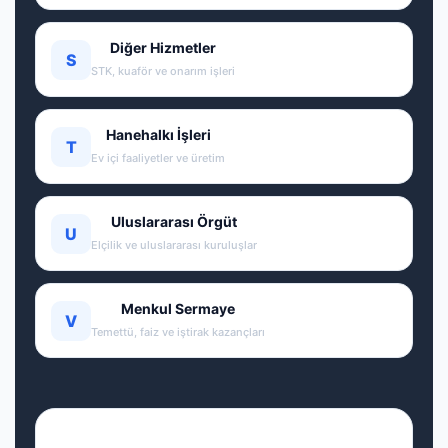
Diğer Hizmetler
S
STK, kuaför ve onarım işleri
Hanehalkı İşleri
T
Ev içi faaliyetler ve üretim
Uluslararası Örgüt
U
Elçilik ve uluslararası kuruluşlar
Menkul Sermaye
V
Temettü, faiz ve iştirak kazançları