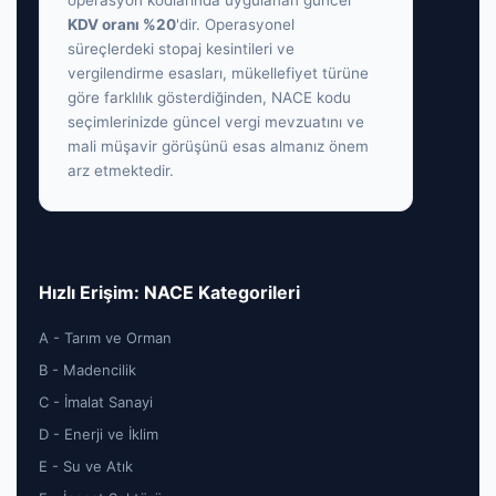
operasyon kodlarında uygulanan güncel
KDV oranı %20
'dir. Operasyonel
süreçlerdeki stopaj kesintileri ve
vergilendirme esasları, mükellefiyet türüne
göre farklılık gösterdiğinden, NACE kodu
seçimlerinizde güncel vergi mevzuatını ve
mali müşavir görüşünü esas almanız önem
arz etmektedir.
Hızlı Erişim: NACE Kategorileri
A - Tarım ve Orman
B - Madencilik
C - İmalat Sanayi
D - Enerji ve İklim
E - Su ve Atık