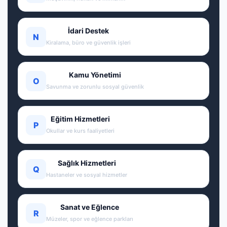
İdari Destek
N
Kiralama, büro ve güvenlik işleri
Kamu Yönetimi
O
Savunma ve zorunlu sosyal güvenlik
Eğitim Hizmetleri
P
Okullar ve kurs faaliyetleri
Sağlık Hizmetleri
Q
Hastaneler ve sosyal hizmetler
Sanat ve Eğlence
R
Müzeler, spor ve eğlence parkları