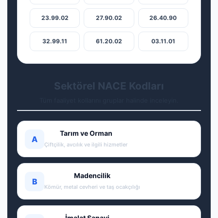
23.99.02
27.90.02
26.40.90
32.99.11
61.20.02
03.11.01
Sektörel NACE Kodları
Tüm faaliyet kollarını gruplar halinde inceleyin.
Tarım ve Orman
A
Çiftçilik, avcılık ve ilgili hizmetler
Madencilik
B
Kömür, metal cevheri ve taş ocakçılığı
İmalat Sanayi