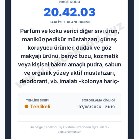
NACE KODU
20.42.03
FAALİYET ALANI TANIMI
Parfüm ve koku verici diğer sıvı ürün,
manikür/pedikür müstahzarı, güneş
koruyucu ürünler, dudak ve göz
makyajı ürünü, banyo tuzu, kozmetik
veya kişisel bakım amaçlı pudra, sabun
ve organik yüzey aktif müstahzarı,
deodorant, vb. imalatı -kolonya hariç-
TEHLIKE SINIFI
SORGULAMA KIMLIĞI
● Tehlikeli
07/08/2026 - 21:19
Bu belge nacekodu.xyz sistemi üzerinden dijital olarak
oluşturulmuştur.