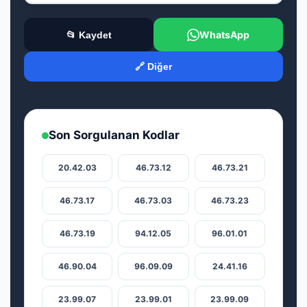
WhatsApp
📂 Kaydet
🔗 Diğer
Son Sorgulanan Kodlar
20.42.03
46.73.12
46.73.21
46.73.17
46.73.03
46.73.23
46.73.19
94.12.05
96.01.01
46.90.04
96.09.09
24.41.16
23.99.07
23.99.01
23.99.09