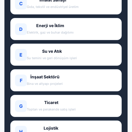
C
Gıda, tekstil ve endüstriyel üretim
Enerji ve İklim
D
Elektrik, gaz ve buhar dağıtımı
Su ve Atık
E
Su temini ve geri dönüşüm işleri
İnşaat Sektörü
F
Bina ve altyapı projeleri
Ticaret
G
Toptan ve perakende satış işleri
Lojistik
H