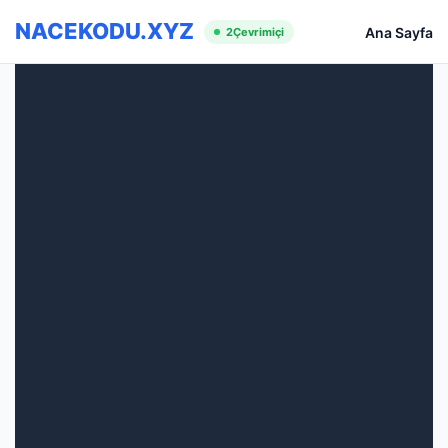
NACEKODU.XYZ
Ana Sayfa
2
Çevrimiçi