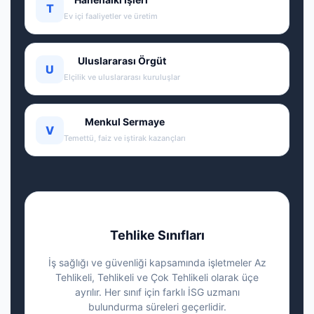
T
Ev içi faaliyetler ve üretim
Uluslararası Örgüt
U
Elçilik ve uluslararası kuruluşlar
Menkul Sermaye
V
Temettü, faiz ve iştirak kazançları
Tehlike Sınıfları
İş sağlığı ve güvenliği kapsamında işletmeler Az
Tehlikeli, Tehlikeli ve Çok Tehlikeli olarak üçe
ayrılır. Her sınıf için farklı İSG uzmanı
bulundurma süreleri geçerlidir.