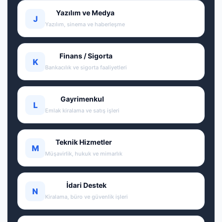
Yazılım ve Medya
J
Yazılım, sinema ve haberleşme
Finans / Sigorta
K
Bankacılık ve sigorta faaliyetleri
Gayrimenkul
L
Emlak kiralama ve satış işleri
Teknik Hizmetler
M
Müşavirlik, hukuk ve mimarlık
İdari Destek
N
Kiralama, büro ve güvenlik işleri