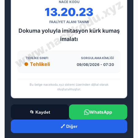
NACE KODU
13.20.23
FAALİYET ALANI TANIMI
Dokuma yoluyla imitasyon kürk kumaş
imalatı
TEHLIKE SINIFI
SORGULAMA KIMLIĞI
● Tehlikeli
09/08/2026 - 07:20
Bu belge nacekodu.xyz sistemi üzerinden dijital olarak
oluşturulmuştur.
WhatsApp
📂 Kaydet
🔗 Diğer