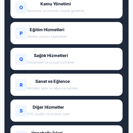
Kamu Yönetimi
O
Savunma ve zorunlu sosyal güvenlik
Eğitim Hizmetleri
P
Okullar ve kurs faaliyetleri
Sağlık Hizmetleri
Q
Hastaneler ve sosyal hizmetler
Sanat ve Eğlence
R
Müzeler, spor ve eğlence parkları
Diğer Hizmetler
S
STK, kuaför ve onarım işleri
Hanehalkı İşleri