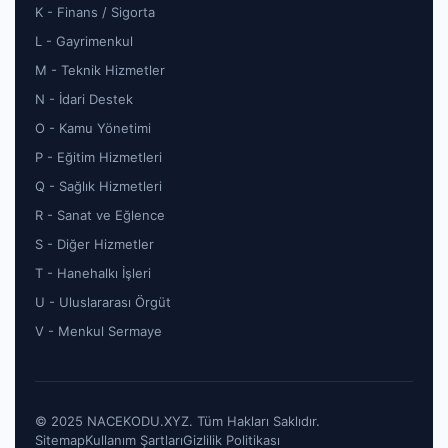
K - Finans / Sigorta
L - Gayrimenkul
M - Teknik Hizmetler
N - İdari Destek
O - Kamu Yönetimi
P - Eğitim Hizmetleri
Q - Sağlık Hizmetleri
R - Sanat ve Eğlence
S - Diğer Hizmetler
T - Hanehalkı İşleri
U - Uluslararası Örgüt
V - Menkul Sermaye
© 2025 NACEKODU.XYZ. Tüm Hakları Saklıdır.
Sitemap
Kullanım Şartları
Gizlilik Politikası