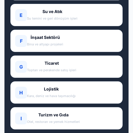
Su ve Atık
E
Su temini ve geri dönüşüm işleri
İnşaat Sektörü
F
Bina ve altyapı projeleri
Ticaret
G
Toptan ve perakende satış işleri
Lojistik
H
Kara, deniz ve hava taşımacılığı
Turizm ve Gıda
I
Otel, restoran ve yemek hizmetleri