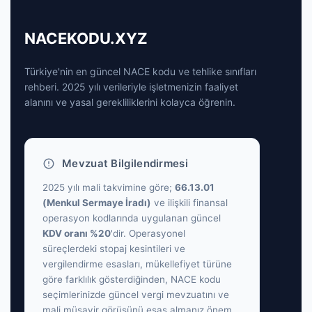
NACEKODU.XYZ
Türkiye'nin en güncel NACE kodu ve tehlike sınıfları
rehberi. 2025 yılı verileriyle işletmenizin faaliyet
alanını ve yasal gerekliliklerini kolayca öğrenin.
Mevzuat Bilgilendirmesi
2025 yılı mali takvimine göre;
66.13.01
(Menkul Sermaye İradı)
ve ilişkili finansal
operasyon kodlarında uygulanan güncel
KDV oranı %20
'dir. Operasyonel
süreçlerdeki stopaj kesintileri ve
vergilendirme esasları, mükellefiyet türüne
göre farklılık gösterdiğinden, NACE kodu
seçimlerinizde güncel vergi mevzuatını ve
mali müşavir görüşünü esas almanız önem