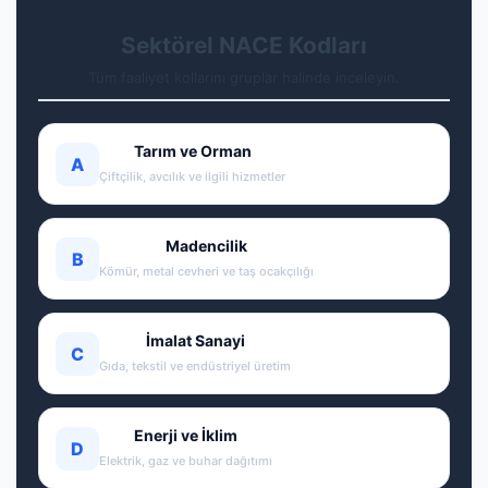
Sektörel NACE Kodları
Tüm faaliyet kollarını gruplar halinde inceleyin.
Tarım ve Orman
A
Çiftçilik, avcılık ve ilgili hizmetler
Madencilik
B
Kömür, metal cevheri ve taş ocakçılığı
İmalat Sanayi
C
Gıda, tekstil ve endüstriyel üretim
Enerji ve İklim
D
Elektrik, gaz ve buhar dağıtımı