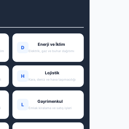
Enerji ve İklim
D
tim
Elektrik, gaz ve buhar dağıtımı
Lojistik
H
i
Kara, deniz ve hava taşımacılığı
Gayrimenkul
L
i
Emlak kiralama ve satış işleri