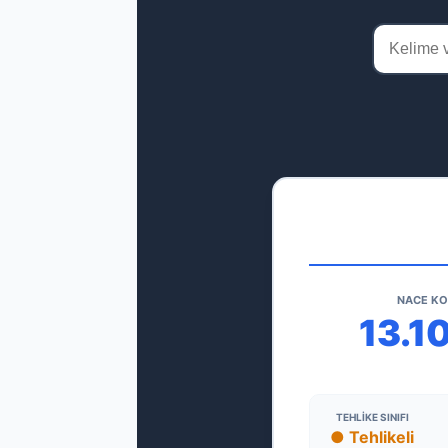
NACE K
13.10
TEHLIKE SINIFI
● Tehlikeli