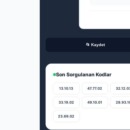
📂 Kaydet
Son Sorgulanan Kodlar
13.10.13
47.77.02
32.12.0
33.19.02
49.10.01
28.93.1
23.69.02