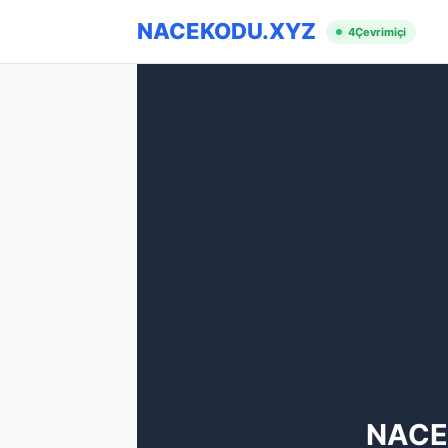
NACEKODU.XYZ
4
Çevrimiçi
NACE