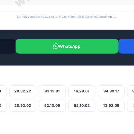
Bu belge nacekodu.xyz sistemi üzerinden dijital olarak oluşturulmuştur.
WhatsApp
3
29.32.22
93.13.01
16.29.01
94.99.17
0
28.93.03
52.10.05
52.10.02
13.92.09