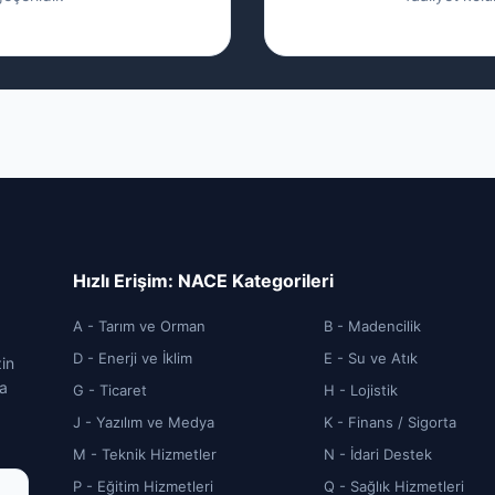
Hızlı Erişim: NACE Kategorileri
A - Tarım ve Orman
B - Madencilik
D - Enerji ve İklim
E - Su ve Atık
zin
ca
G - Ticaret
H - Lojistik
J - Yazılım ve Medya
K - Finans / Sigorta
M - Teknik Hizmetler
N - İdari Destek
P - Eğitim Hizmetleri
Q - Sağlık Hizmetleri