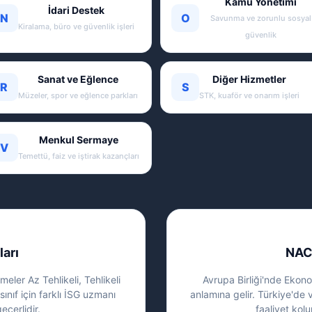
Kamu Yönetimi
İdari Destek
N
O
Savunma ve zorunlu sosyal
Kiralama, büro ve güvenlik işleri
güvenlik
Sanat ve Eğlence
Diğer Hizmetler
R
S
Müzeler, spor ve eğlence parkları
STK, kuaför ve onarım işleri
Menkul Sermaye
V
Temettü, faiz ve iştirak kazançları
ları
NAC
eler Az Tehlikeli, Tehlikeli
Avrupa Birliği'nde Ekonom
sınıf için farklı İSG uzmanı
anlamına gelir. Türkiye'de 
eçerlidir.
faaliyet kolu