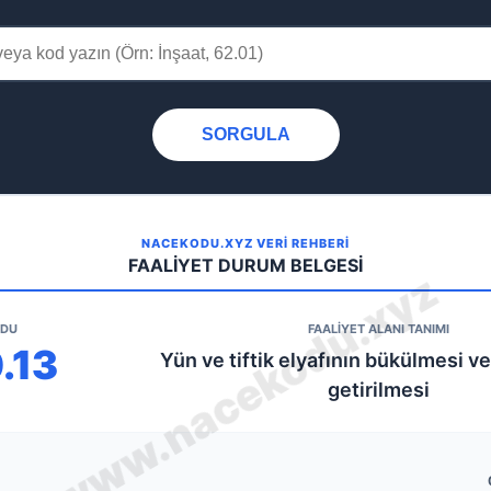
SORGULA
NACEKODU.XYZ VERİ REHBERİ
FAALİYET DURUM BELGESİ
ODU
FAALİYET ALANI TANIMI
.13
Yün ve tiftik elyafının bükülmesi ve 
getirilmesi