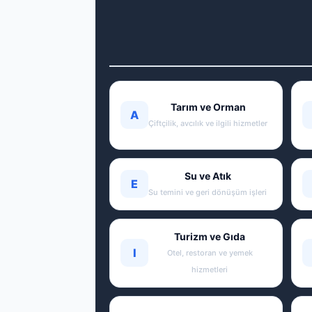
Tarım ve Orman
A
Çiftçilik, avcılık ve ilgili hizmetler
Su ve Atık
E
Su temini ve geri dönüşüm işleri
Turizm ve Gıda
I
Otel, restoran ve yemek
hizmetleri