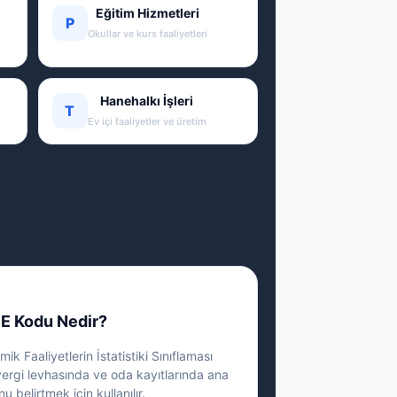
Eğitim Hizmetleri
P
Okullar ve kurs faaliyetleri
Hanehalkı İşleri
T
Ev içi faaliyetler ve üretim
E Kodu Nedir?
ik Faaliyetlerin İstatistiki Sınıflaması
vergi levhasında ve oda kayıtlarında ana
nu belirtmek için kullanılır.