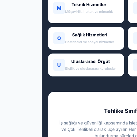
Teknik Hizmetler
M
Müşavirlik, hukuk ve mimarlık
Sağlık Hizmetleri
Q
Hastaneler ve sosyal hizmetler
Uluslararası Örgüt
U
Elçilik ve uluslararası kuruluşlar
Tehlike Sınıf
İş sağlığı ve güvenliği kapsamında işletm
ve Çok Tehlikeli olarak üçe ayrılır. Her 
bulundurma süreleri g