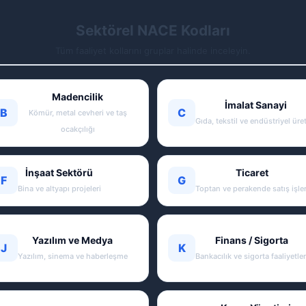
Sektörel NACE Kodları
Tüm faaliyet kollarını gruplar halinde inceleyin.
Madencilik
İmalat Sanayi
B
C
Kömür, metal cevheri ve taş
Gıda, tekstil ve endüstriyel üre
ocakçılığı
İnşaat Sektörü
Ticaret
F
G
Bina ve altyapı projeleri
Toptan ve perakende satış işler
Yazılım ve Medya
Finans / Sigorta
J
K
Yazılım, sinema ve haberleşme
Bankacılık ve sigorta faaliyetler