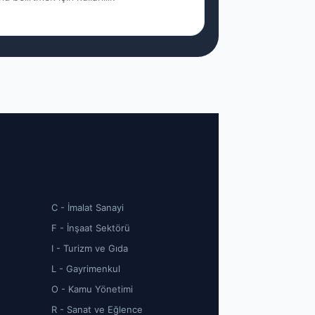
C - İmalat Sanayi
F - İnşaat Sektörü
I - Turizm ve Gıda
L - Gayrimenkul
O - Kamu Yönetimi
R - Sanat ve Eğlence